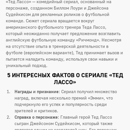
«Тед Лассо» — комедийный сериал, основанный на
персонаже, созданном Биллом Лоури и Джейсона
Судейкисом для рекламных роликов о футбольной
команде. Сюжет сериала вращается вокруг
американского футбольного тренера Теда Лассо,
который неожиданно получает предложение возглавить
английскую футбольную команду «Ричмонд». Несмотря
на отсутствие опыта в тренерской деятельности в
футболе (европейском варианте), Тед принимает вызов и
пытается наладить команду, используя свои навыки и
уникальный подход.
5 ИНТЕРЕСНЫХ ФАКТОВ О СЕРИАЛЕ «ТЕД
ЛАССО»
Награды и признание
: Сериал получил множество
наград, включая несколько премий «Эмми», что
подчеркнуло его успех и популярность среди
зрителей и критиков.
Справка о персонаже
: Главный герой Тед Лассо
сыгран Джейсоном Судейкисом, который также
является одним из создателей шоу. Его персонаж