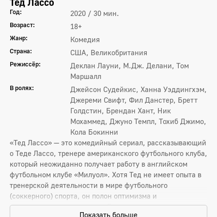
Тед Лассо
Год:
2020 / 30 мин.
Возраст:
18+
Жанр:
Комедия
Страна:
США, Великобритания
Режиссёр:
Деклан Лауни, М.Дж. Делани, Том
Маршалл
В ролях:
Джейсон Судейкис, Ханна Уэддингхэм,
Джереми Свифт, Фил Данстер, Бретт
Голдстин, Брендан Хант, Ник
Мохаммед, Джуно Темпл, Тохиб Джимо,
Кола Бокинни
«Тед Лассо» — это комедийный сериал, рассказывающий
о Теде Лассо, тренере американского футбольного клуба,
который неожиданно получает работу в английском
футбольном клубе «Милуол». Хотя Тед не имеет опыта в
тренерской деятельности в мире футбольного
(соккерного) спорта, он полон оптимизма и
положительного мышления. Его цель — не только
Показать больше