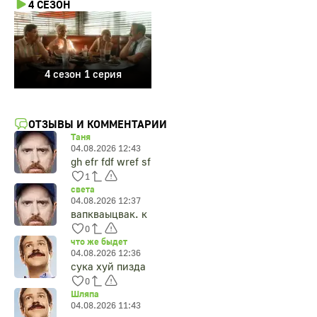
4 СЕЗОН
4 сезон 1 серия
ОТЗЫВЫ И КОММЕНТАРИИ
Таня
04.08.2026 12:43
gh efr fdf wref sf
1
света
04.08.2026 12:37
вапкваыцвак. к
0
что же быдет
04.08.2026 12:36
сyка хyй пиздa
0
Шляпа
04.08.2026 11:43