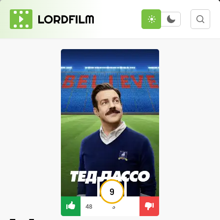
9
48
3