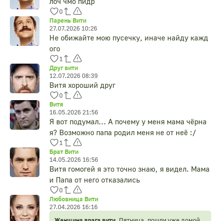
лоч чмо пидр
0
Парень Вити
27.07.2026 10:26
Не обижайте мою пусечку, иначе найду кажд
ого
1
Друг вити
12.07.2026 08:39
Витя хороший друг
0
Витя
16.05.2026 21:56
Я вот подумал... А почему у меня мама чёрна
я? Возможно папа родил меня не от неё :/
1
Брат Вити
14.05.2026 16:56
Витя гомогей я это точно знаю, я видел. Мама
и Папа от него отказались
0
Любовница Вити
27.04.2026 16:16
Женщина врага вити,
Пятница, пошли уже домой