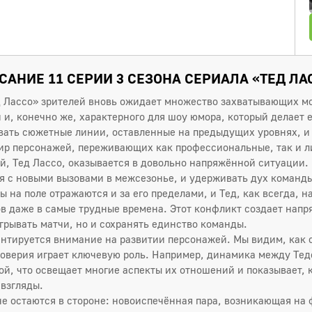
САНИЕ 11 СЕРИИ 3 СЕЗОНА СЕРИАЛА «ТЕД ЛА
ед Лассо» зрителей вновь ожидает множество захватывающих м
и, конечно же, характерного для шоу юмора, который делает е
вать сюжетные линии, оставленные на предыдущих уровнях, и
мир персонажей, переживающих как профессиональные, так и л
ой, Тед Лассо, оказывается в довольно напряжённой ситуации.
я с новыми вызовами в межсезонье, и удерживать дух команды
ы на поле отражаются и за его пределами, и Тед, как всегда, н
ов даже в самые трудные времена. Этот конфликт создает напр
грывать матчи, но и сохранять единство команды.
центируется внимание на развитии персонажей. Мы видим, как 
оверия играет ключевую роль. Например, динамика между Тед
ой, что освещает многие аспекты их отношений и показывает,
 взгляды.
е остаются в стороне: новоиспечённая пара, возникающая на 