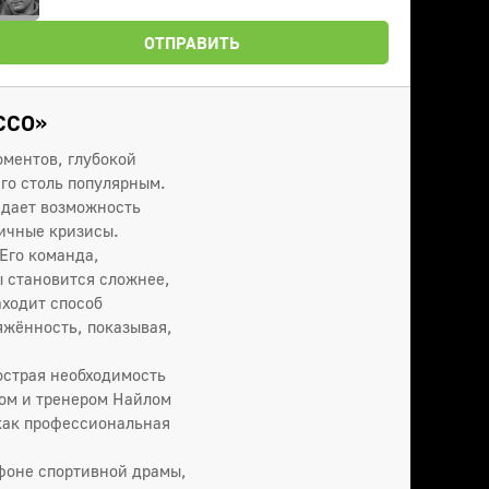
ОТПРАВИТЬ
ССО»
оментов, глубокой
го столь популярным.
 дает возможность
ичные кризисы.
 Его команда,
 становится сложнее,
аходит способ
яжённость, показывая,
острая необходимость
ом и тренером Найлом
 как профессиональная
фоне спортивной драмы,