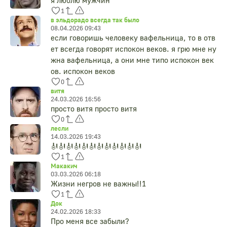
я люблю мужчин
1
в эльдорадо всегда так было
08.04.2026 09:43
если говоришь человеку вафельница, то в отв
ет всегда говорят испокон веков. я грю мне ну
жна вафельница, а они мне типо испокон век
ов. испокон веков
0
витя
24.03.2026 16:56
просто витя просто витя
0
лесли
14.03.2026 19:43
🎻🎻🎻🎻🎻🎻🎻🎻🎻🎻🎻🎻
1
Макакич
03.03.2026 06:18
Жизни негров не важны!!1
1
Док
24.02.2026 18:33
Про меня все забыли?