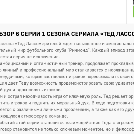
БЗОР 6 СЕРИИ 1 СЕЗОНА СЕРИАЛА «ТЕД ЛАСС
 сезона «Тед Лассо» зрителей ждет насыщенное и эмоциональн
ательный мир футбольного клуба "Ричмонд". Каждый эпизод это
шестая серия не исключение.
, амбициозный и оптимистичный тренер, продолжает прокладыва
го личный и профессиональный мир сталкивается с неожиданн
 неудачами, которые заставляют игроков переосмыслить свои 
уация дает Теду возможность продемонстрировать свою удивит
 дух и вдохновлять игроков.
зм и острая находчивость играют ключевую роль. Тед решает о
тить игроков и поднять их моральный дух. В ходе подготовки 
ляется с различными личными проблемами, а также как его др
няющуюся атмосферу в команде.
обытий этой серии становится взаимодействие Теда с игроком
зговор становится не только ключевым моментом, но и филосо