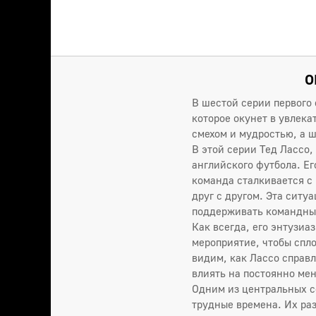
О
В шестой серии первого
которое окунет в увлек
смехом и мудростью, а 
В этой серии Тед Лассо
английского футбола. Е
команда сталкивается с
друг с другом. Эта сит
поддерживать командный
Как всегда, его энтузиа
мероприятие, чтобы спло
видим, как Лассо справ
влиять на постоянно ме
Одним из центральных с
трудные времена. Их ра