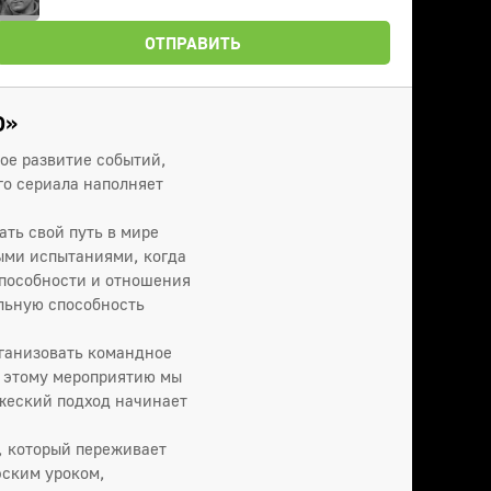
ОТПРАВИТЬ
О»
ое развитие событий,
го сериала наполняет
ть свой путь в мире
ыми испытаниями, когда
способности и отношения
ельную способность
рганизовать командное
к этому мероприятию мы
ужеский подход начинает
, который переживает
фским уроком,