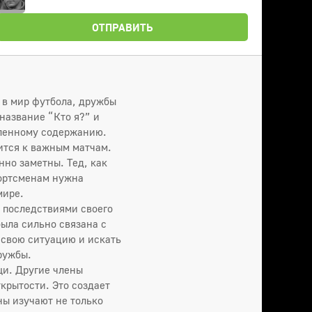
ОТПРАВИТЬ
 в мир футбола, дружбы
название “Кто я?” и
сленному содержанию.
ится к важным матчам.
но заметны. Тед, как
портсменам нужна
мире.
с последствиями своего
была сильно связана с
ь свою ситуацию и искать
ружбы.
щи. Другие члены
крытости. Это создает
ны изучают не только