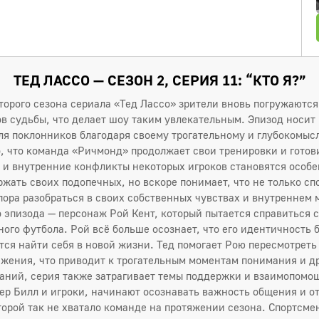
ТЕД ЛАССО — СЕЗОН 2, СЕРИЯ 11: “КТО Я?”
торого сезона сериала «Тед Лассо» зрители вновь погружаются
в судьбы, что делает шоу таким увлекательным. Эпизод носит 
ля поклонников благодаря своему трогательному и глубокомы
о, что команда «Ричмонд» продолжает свои тренировки и готов
 и внутренние конфликты некоторых игроков становятся особен
ржать своих подопечных, но вскоре понимает, что не только с
пора разобраться в своих собственных чувствах и внутреннем 
 эпизода — персонаж Рой Кент, который пытается справиться 
ого футбола. Рой всё больше осознает, что его идентичность 
ется найти себя в новой жизни. Тед помогает Рою пересмотрет
жения, что приводит к трогательным моментам понимания и д
ний, серия также затрагивает темы поддержки и взаимопомо
ер Билл и игроки, начинают осознавать важность общения и от
орой так не хватало команде на протяжении сезона. Спортсме