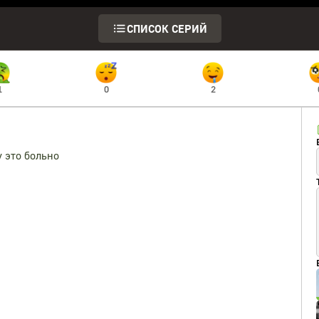
СПИСОК СЕРИЙ
1
0
2
у это больно